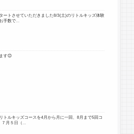
トさせていただきました8/3(土)のリトルキッズ体験
数で...
す😊
トルキッズコースを4月から月に一回、8月まで5回コ
月５日（...