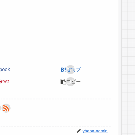
book
はてブ
erest
コピー
yhana-admin