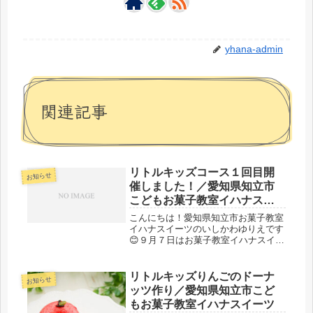
yhana-admin
関連記事
リトルキッズコース１回目開
お知らせ
催しました！／愛知県知立市
こどもお菓子教室イハナスイ
ーツ
こんにちは！愛知県知立市お菓子教室
イハナスイーツのいしかわゆりえです
😊９月７日はお菓子教室イハナスイー
ツの小学１年生以下の親子を対象にし
たおやつ作りレッスン「リトルキッズ
コース」の１回目を開催いたしまし
リトルキッズりんごのドーナ
お知らせ
た！リトルキッズコースは全５回のレ
ッツ作り／愛知県知立市こど
ッス...
もお菓子教室イハナスイーツ