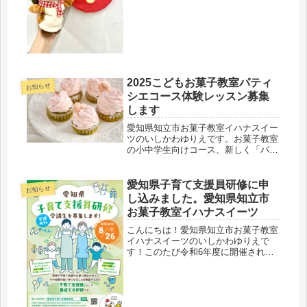
り教室「リトルキッズコース」を開催
いたします。楽しみにしてくださって
いた皆さん大変お待たせいたしまし
た。リトルキッズコースとは？・幼児
の...
2025こどもお菓子教室パティ
お知らせ
シエコース体験レッスン募集
します
愛知県知立市お菓子教室イハナスイー
ツのいしかわゆりえです。お菓子教室
の小中学生向けコース、新しく「パテ
ィシエコース」と名前を変えてを4月
から生徒さんを募集します。コースに
ついてはホームページメニューにまと
愛知県子育て支援員研修に申
お知らせ
めましたのでぜひご覧下さい。こちら
し込みました。愛知県知立市
の...
お菓子教室イハナスイーツ
こんにちは！愛知県知立市お菓子教室
イハナスイーツのいしかわゆりえで
す！このたび令和6年度に開催され
る、愛知県子育て支援員研修に申込み
ました。お菓子教室なので保育施設で
はないのですが、短時間とはいえお子
さまをお預かりする大切なお仕事をさ
せてい...