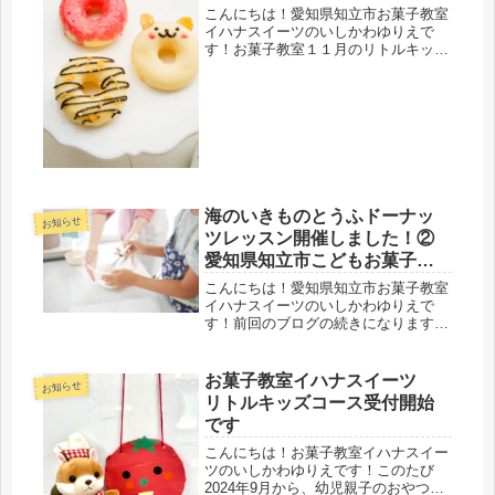
こんにちは！愛知県知立市お菓子教室
イハナスイーツのいしかわゆりえで
す！お菓子教室１１月のリトルキッズ
コースではりんごのドーナッツづくり
をしました。全５回のレッスンのうち
３回目となり、こどもたちも場に慣れ
て来てくれている感じがあります。さ
て今...
海のいきものとうふドーナッ
お知らせ
ツレッスン開催しました！②
愛知県知立市こどもお菓子教
室イハナスイーツ
こんにちは！愛知県知立市お菓子教室
イハナスイーツのいしかわゆりえで
す！前回のブログの続きになります。
8月6日・7日・8日は知立市の教室で海
のいきものとうふドーナッツレッスン
を開催しました！ドーナッツレッスン
お菓子教室イハナスイーツ
お知らせ
にも、すでに12回コースに通ってい...
リトルキッズコース受付開始
です
こんにちは！お菓子教室イハナスイー
ツのいしかわゆりえです！このたび
2024年9月から、幼児親子のおやつ作