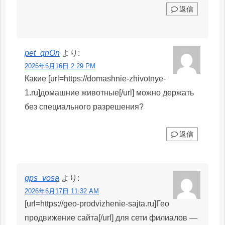
返信
pet_qnOn
より:
2026年6月16日 2:29 PM
Какие [url=https://domashnie-zhivotnye-
1.ru]домашние животные[/url] можно держать
без специального разрешения?
返信
gps_vosa
より:
2026年6月17日 11:32 AM
[url=https://geo-prodvizhenie-sajta.ru]Гео
продвижение сайта[/url] для сети филиалов —