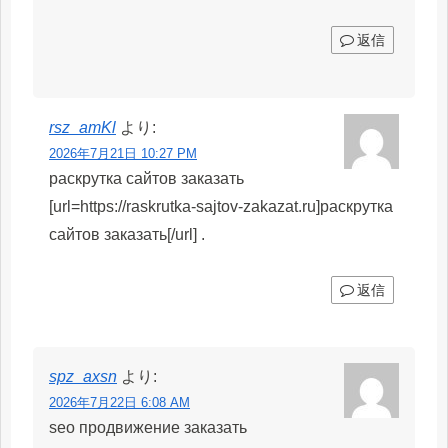
返信
rsz_amKl
より:
2026年7月21日 10:27 PM
раскрутка сайтов заказать
[url=https://raskrutka-sajtov-zakazat.ru]раскрутка
сайтов заказать[/url] .
返信
spz_axsn
より:
2026年7月22日 6:08 AM
seo продвижение заказать