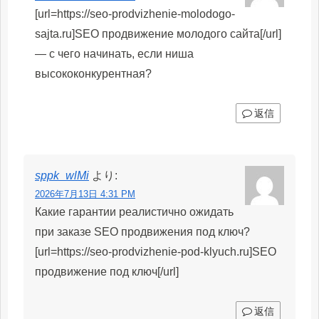
[url=https://seo-prodvizhenie-molodogo-
sajta.ru]SEO продвижение молодого сайта[/url]
— с чего начинать, если ниша
высококонкурентная?
返信
sppk_wlMi
より:
2026年7月13日 4:31 PM
Какие гарантии реалистично ожидать
при заказе SEO продвижения под ключ?
[url=https://seo-prodvizhenie-pod-klyuch.ru]SEO
продвижение под ключ[/url]
返信