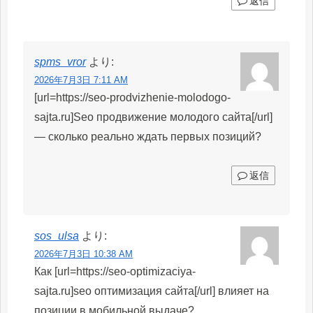
返信
spms_vror
より:
2026年7月3日 7:11 AM
[url=https://seo-prodvizhenie-molodogo-
sajta.ru]Seo продвижение молодого сайта[/url]
— сколько реально ждать первых позиций?
返信
sos_ulsa
より:
2026年7月3日 10:38 AM
Как [url=https://seo-optimizaciya-
sajta.ru]seo оптимизация сайта[/url] влияет на
позиции в мобильной выдаче?