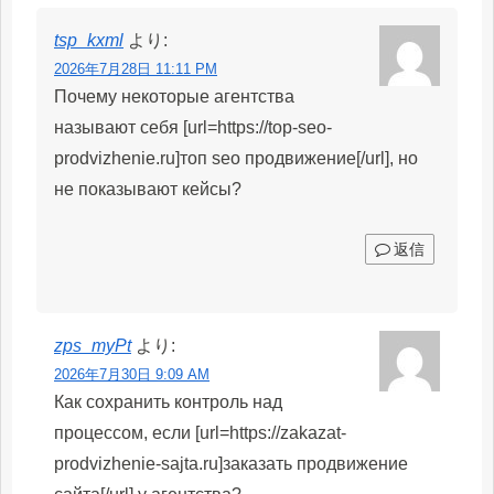
tsp_kxml
より:
2026年7月28日 11:11 PM
Почему некоторые агентства
называют себя [url=https://top-seo-
prodvizhenie.ru]топ seo продвижение[/url], но
не показывают кейсы?
返信
zps_myPt
より:
2026年7月30日 9:09 AM
Как сохранить контроль над
процессом, если [url=https://zakazat-
prodvizhenie-sajta.ru]заказать продвижение