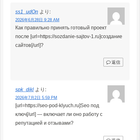
ss1_udOn
より:
2026年6月28日 9:28 AM
Как правильно принять готовый проект
после [url=https://sozdanie-sajtov-1.ru]создание
сайтов[/url]?
返信
spk_dikl
より:
2026年7月2日 5:59 PM
[url=https://seo-pod-klyuch.ru]Seo под
ключ[/url] — включает ли оно работу с
репутацией и отзывами?