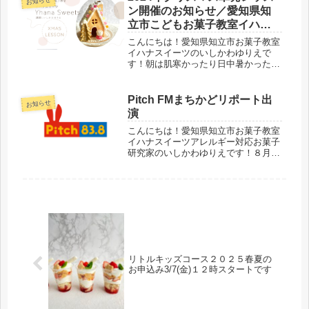
お知らせ
ろ修正いたしましたので、お手数で...
ン開催のお知らせ／愛知県知
立市こどもお菓子教室イハナ
スイーツ
こんにちは！愛知県知立市お菓子教室
イハナスイーツのいしかわゆりえで
す！朝は肌寒かったり日中暑かったり
と寒暖差のある日々が続きますね。体
調など崩されていませんでしょうか？
さて、このたび2024クリスマスイハナ
Pitch FMまちかどリポート出
お知らせ
スイーツこどもお菓子教室単発レッ
演
ス...
こんにちは！愛知県知立市お菓子教室
イハナスイーツアレルギー対応お菓子
研究家のいしかわゆりえです！８月２
３日にFMラジオ局Pitch FM内番組ま
ちかどリポートにお菓子教室
Yhanasweetsとして食物アレルギーに
配慮したこどもお菓子教室の...
リトルキッズコース２０２５春夏の
お申込み3/7(金)１２時スタートです