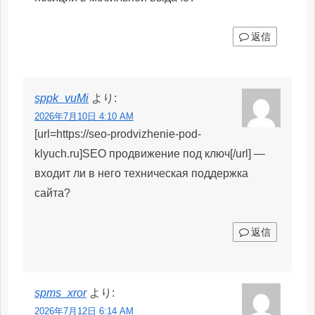
返信
sppk_vuMi
より:
2026年7月10日 4:10 AM
[url=https://seo-prodvizhenie-pod-
klyuch.ru]SEO продвижение под ключ[/url] —
входит ли в него техническая поддержка
сайта?
返信
spms_xror
より:
2026年7月12日 6:14 AM