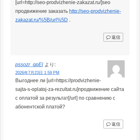
[url=http://seo-prodvizhenie-zakazat.ru/]seo
продвижение заказать
http://seo-prodvizhenie-
zakazat.ru/%5B/url%5D
.
返信
pssozr_qpEl
より:
2026年7月23日 1:59 PM
Выгоднее ли [url=https://prodvizhenie-
sajta-s-oplatoj-za-rezultat.ru]продвижение сайта
с оплатой за результат[/url] по сравнению с
абонентской платой?
返信