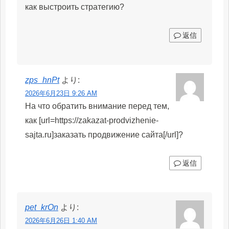
как выстроить стратегию?
返信
zps_hnPt
より:
2026年6月23日 9:26 AM
На что обратить внимание перед тем,
как [url=https://zakazat-prodvizhenie-
sajta.ru]заказать продвижение сайта[/url]?
返信
pet_krOn
より:
2026年6月26日 1:40 AM