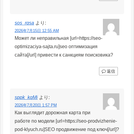
sos_rqsa
より:
2026年7月15日 12:55 AM
Может ли неправильная [url=https://seo-
optimizaciya-sajta.ru]seo оптимизация
сайта[/url] привести к санкциям поисковика?
返信
sppk_kqMi
より:
2026年7月20日 1:57 PM
Как выглядит дорожная карта при
работе по модели [url=https://seo-prodvizhenie-
pod-klyuch.ru]SEO продвижение под ключ[/url]?