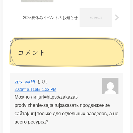
2025夏休みイベントのお知らせ
コメント
zps_wkPt
より:
2026年6月16日 1:32 PM
Можно ли [url=https://zakazat-
prodvizhenie-sajta.ru]заказать продвижение
сайта[/url] только для отдельных разделов, а не
всего ресурса?