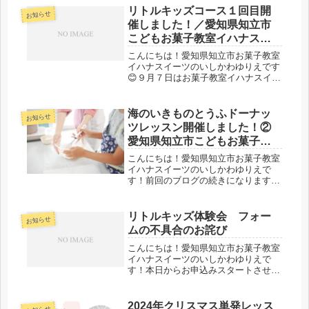
リトルキッズコース１回目開
お知らせ
催しました！／愛知県知立市
こどもお菓子教室イハナスイ
ーツ
こんにちは！愛知県知立市お菓子教室
イハナスイーツのいしかわゆりえです
😊９月７日はお菓子教室イハナスイー
ツの小学１年生以下の親子を対象にし
たおやつ作りレッスン「リトルキッズ
コース」の１回目を開催いたしまし
海のいきものとうふドーナッ
お知らせ
た！リトルキッズコースは全５回のレ
ツレッスン開催しました！②
ッス...
愛知県知立市こどもお菓子教
室イハナスイーツ
こんにちは！愛知県知立市お菓子教室
イハナスイーツのいしかわゆりえで
す！前回のブログの続きになります。
8月6日・7日・8日は知立市の教室で海
のいきものとうふドーナッツレッスン
を開催しました！ドーナッツレッスン
リトルキッズ体験会 フォー
お知らせ
にも、すでに12回コースに通ってい...
ムの不具合のお詫び
こんにちは！愛知県知立市お菓子教室
イハナスイーツのいしかわゆりえで
す！本日からお申込みスタートさせて
いただきました8/3(土)のリトルキッズ
体験会ですが、お申込みフォームの不
具合で進めなくなっておりましたとこ
2024年クリスマス単発レッス