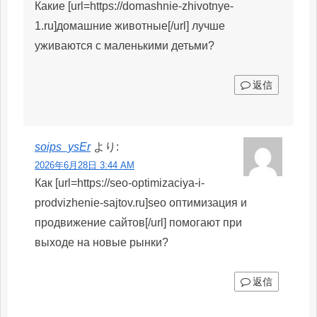
Какие [url=https://domashnie-zhivotnye-
1.ru]домашние животные[/url] лучше
уживаются с маленькими детьми?
返信
soips_ysEr
より:
2026年6月28日 3:44 AM
Как [url=https://seo-optimizaciya-i-
prodvizhenie-sajtov.ru]seo оптимизация и
продвижение сайтов[/url] помогают при
выходе на новые рынки?
返信